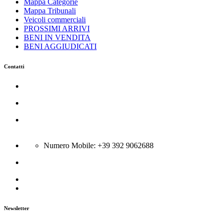
Mappa Categorie
Mappa Tribunali
Veicoli commerciali
PROSSIMI ARRIVI
BENI IN VENDITA
BENI AGGIUDICATI
Contatti
Azienda Servizi Giudiziari srl
C.so Trieste 116 - 81100 Caserta
Via Boscariello 58 - 81043 Capua
Città:Bellona (CE) - N Rea CE-301431; P.Iva 04134400615
Numero Mobile: +39 392 9062688
info@gsa-srl.eu
Newsletter