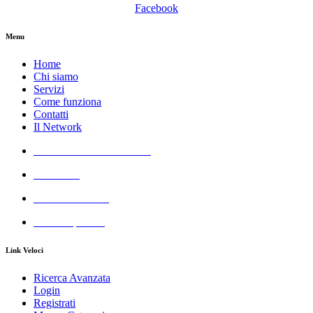
Facebook
Menu
Home
Chi siamo
Servizi
Come funziona
Contatti
Il Network
Azienda Servizi Giudiziari
Aste GSA
Real Estate GSA
All Cheap GSA
Link Veloci
Ricerca Avanzata
Login
Registrati