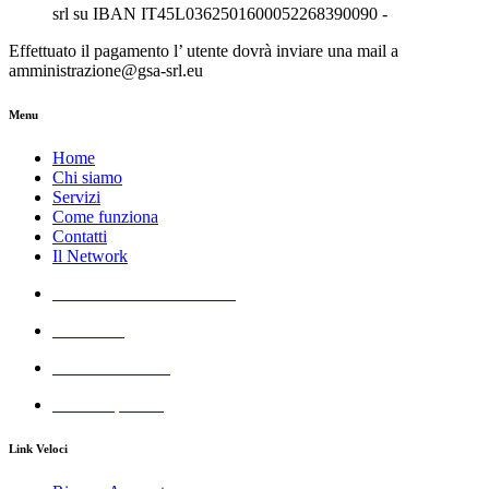
srl su IBAN IT45L0362501600052268390090 -
Effettuato il pagamento l’ utente dovrà inviare una mail a
amministrazione@gsa-srl.eu
Menu
Home
Chi siamo
Servizi
Come funziona
Contatti
Il Network
Azienda Servizi Giudiziari
Aste GSA
Real Estate GSA
All Cheap GSA
Link Veloci