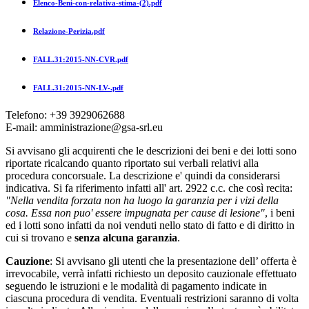
Elenco-Beni-con-relativa-stima-(2).pdf
Relazione-Perizia.pdf
FALL.31:2015-NN-CVR.pdf
FALL.31:2015-NN-LV-.pdf
Telefono: +39 3929062688
E-mail: amministrazione@gsa-srl.eu
Si avvisano gli acquirenti che le descrizioni dei beni e dei lotti sono
riportate ricalcando quanto riportato sui verbali relativi alla
procedura concorsuale. La descrizione e' quindi da considerarsi
indicativa. Si fa riferimento infatti all' art. 2922 c.c. che così recita:
"Nella vendita forzata non ha luogo la garanzia per i vizi della
cosa. Essa non puo' essere impugnata per cause di lesione"
, i beni
ed i lotti sono infatti da noi venduti nello stato di fatto e di diritto in
cui si trovano e
senza alcuna garanzia
.
Cauzione
: Si avvisano gli utenti che la presentazione dell’ offerta è
irrevocabile, verrà infatti richiesto un deposito cauzionale effettuato
seguendo le istruzioni e le modalità di pagamento indicate in
ciascuna procedura di vendita. Eventuali restrizioni saranno di volta