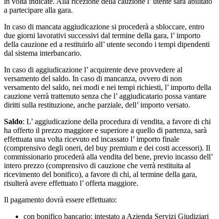
in volta indicate. Alla ricezione della cauzione l’ utente sarà abilitato
a partecipare alla gara.
In caso di mancata aggiudicazione si procederà a sbloccare, entro
due giorni lavorativi successivi dal termine della gara, l’ importo
della cauzione ed a restituirlo all’ utente secondo i tempi dipendenti
dal sistema interbancario.
In caso di aggiudicazione l’ acquirente deve provvedere al
versamento del saldo. In caso di mancanza, ovvero di non
versamento del saldo, nei modi e nei tempi richiesti, l’ importo della
cauzione verrà trattenuto senza che l’ aggiudicatario possa vantare
diritti sulla restituzione, anche parziale, dell’ importo versato.
Saldo
: L’ aggiudicazione della procedura di vendita, a favore di chi
ha offerto il prezzo maggiore e superiore a quello di partenza, sarà
effettuata una volta ricevuto ed incassato l’ importo finale
(comprensivo degli oneri, del buy premium e dei costi accessori). Il
commissionario procederà alla vendita del bene, previo incasso dell’
intero prezzo (comprensivo di cauzione che verrà restituita al
ricevimento del bonifico), a favore di chi, al termine della gara,
risulterà avere effettuato l’ offerta maggiore.
Il pagamento dovrà essere effettuato:
con bonifico bancario: intestato a Azienda Servizi Giudiziari