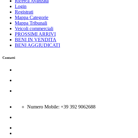
Ricerca Avanzata
Login
Registrati
Mappa Categorie
Mappa Tribunali
Veicoli commerciali
PROSSIMI ARRIVI
BENI IN VENDITA
BENI AGGIUDICATI
Contatti
Azienda Servizi Giudiziari srl
C.so Trieste 116 - 81100 Caserta
Via Boscariello 58 - 81043 Capua
Città:Bellona (CE) - N Rea CE-301431; P.Iva 04134400615
Numero Mobile: +39 392 9062688
info@gsa-srl.eu