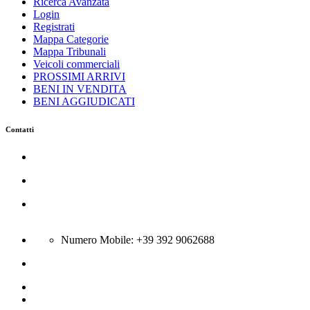
Ricerca Avanzata
Login
Registrati
Mappa Categorie
Mappa Tribunali
Veicoli commerciali
PROSSIMI ARRIVI
BENI IN VENDITA
BENI AGGIUDICATI
Contatti
Azienda Servizi Giudiziari srl
C.so Trieste 116 - 81100 Caserta
Via Boscariello 58 - 81043 Capua
Città:Bellona (CE) - N Rea CE-301431; P.Iva 04134400615
Numero Mobile: +39 392 9062688
info@gsa-srl.eu