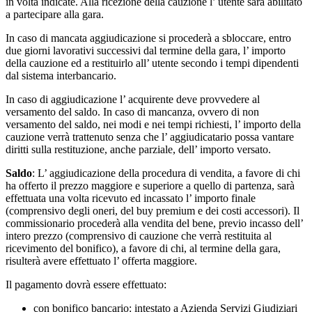
in volta indicate. Alla ricezione della cauzione l’ utente sarà abilitato
a partecipare alla gara.
In caso di mancata aggiudicazione si procederà a sbloccare, entro
due giorni lavorativi successivi dal termine della gara, l’ importo
della cauzione ed a restituirlo all’ utente secondo i tempi dipendenti
dal sistema interbancario.
In caso di aggiudicazione l’ acquirente deve provvedere al
versamento del saldo. In caso di mancanza, ovvero di non
versamento del saldo, nei modi e nei tempi richiesti, l’ importo della
cauzione verrà trattenuto senza che l’ aggiudicatario possa vantare
diritti sulla restituzione, anche parziale, dell’ importo versato.
Saldo
: L’ aggiudicazione della procedura di vendita, a favore di chi
ha offerto il prezzo maggiore e superiore a quello di partenza, sarà
effettuata una volta ricevuto ed incassato l’ importo finale
(comprensivo degli oneri, del buy premium e dei costi accessori). Il
commissionario procederà alla vendita del bene, previo incasso dell’
intero prezzo (comprensivo di cauzione che verrà restituita al
ricevimento del bonifico), a favore di chi, al termine della gara,
risulterà avere effettuato l’ offerta maggiore.
Il pagamento dovrà essere effettuato:
con bonifico bancario: intestato a Azienda Servizi Giudiziari