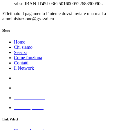
srl su IBAN IT45L0362501600052268390090 -
Effettuato il pagamento l’ utente dovrà inviare una mail a
amministrazione@gsa-srl.eu
Menu
Home
Chi siamo
Servizi
Come funziona
Contatti
Il Network
Azienda Servizi Giudiziari
Aste GSA
Real Estate GSA
All Cheap GSA
Link Veloci