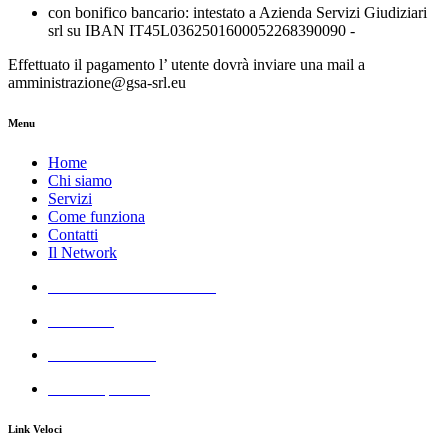
con bonifico bancario: intestato a Azienda Servizi Giudiziari
srl su IBAN IT45L0362501600052268390090 -
Effettuato il pagamento l’ utente dovrà inviare una mail a
amministrazione@gsa-srl.eu
Menu
Home
Chi siamo
Servizi
Come funziona
Contatti
Il Network
Azienda Servizi Giudiziari
Aste GSA
Real Estate GSA
All Cheap GSA
Link Veloci