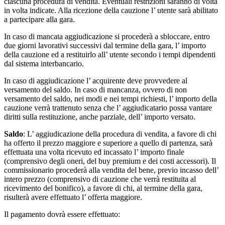
ciascuna procedura di vendita. Eventuali restrizioni saranno di volta
in volta indicate. Alla ricezione della cauzione l’ utente sarà abilitato
a partecipare alla gara.
In caso di mancata aggiudicazione si procederà a sbloccare, entro
due giorni lavorativi successivi dal termine della gara, l’ importo
della cauzione ed a restituirlo all’ utente secondo i tempi dipendenti
dal sistema interbancario.
In caso di aggiudicazione l’ acquirente deve provvedere al
versamento del saldo. In caso di mancanza, ovvero di non
versamento del saldo, nei modi e nei tempi richiesti, l’ importo della
cauzione verrà trattenuto senza che l’ aggiudicatario possa vantare
diritti sulla restituzione, anche parziale, dell’ importo versato.
Saldo
: L’ aggiudicazione della procedura di vendita, a favore di chi
ha offerto il prezzo maggiore e superiore a quello di partenza, sarà
effettuata una volta ricevuto ed incassato l’ importo finale
(comprensivo degli oneri, del buy premium e dei costi accessori). Il
commissionario procederà alla vendita del bene, previo incasso dell’
intero prezzo (comprensivo di cauzione che verrà restituita al
ricevimento del bonifico), a favore di chi, al termine della gara,
risulterà avere effettuato l’ offerta maggiore.
Il pagamento dovrà essere effettuato: