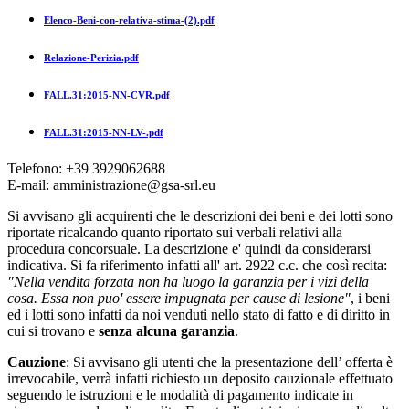
Elenco-Beni-con-relativa-stima-(2).pdf
Relazione-Perizia.pdf
FALL.31:2015-NN-CVR.pdf
FALL.31:2015-NN-LV-.pdf
Telefono: +39 3929062688
E-mail: amministrazione@gsa-srl.eu
Si avvisano gli acquirenti che le descrizioni dei beni e dei lotti sono
riportate ricalcando quanto riportato sui verbali relativi alla
procedura concorsuale. La descrizione e' quindi da considerarsi
indicativa. Si fa riferimento infatti all' art. 2922 c.c. che così recita:
"Nella vendita forzata non ha luogo la garanzia per i vizi della
cosa. Essa non puo' essere impugnata per cause di lesione"
, i beni
ed i lotti sono infatti da noi venduti nello stato di fatto e di diritto in
cui si trovano e
senza alcuna garanzia
.
Cauzione
: Si avvisano gli utenti che la presentazione dell’ offerta è
irrevocabile, verrà infatti richiesto un deposito cauzionale effettuato
seguendo le istruzioni e le modalità di pagamento indicate in