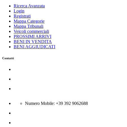
Ricerca Avanzata
Login
Registrati
Mappa Categorie
Mappa Tribunali
Veicoli commerciali
PROSSIMI ARRIVI
BENI IN VENDITA
BENI AGGIUDICATI
Contatti
Azienda Servizi Giudiziari srl
C.so Trieste 116 - 81100 Caserta
Via Boscariello 58 - 81043 Capua
Città:Bellona (CE) - N Rea CE-301431; P.Iva 04134400615
Numero Mobile: +39 392 9062688
info@gsa-srl.eu