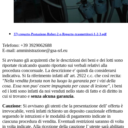
37)-reparto-Postazione-Robot-2-e-Reparto-trasmettitori-1-2-3.pdf
Telefono: +39 3929062688
E-mail: amministrazione@gsa-srl.eu
Si avvisano gli acquirenti che le descrizioni dei beni e dei lotti sono
riportate ricalcando quanto riportato sui verbali relativi alla
procedura concorsuale. La descrizione e' quindi da considerarsi
indicativa. Si fa riferimento infatti all' art. 2922 c.c. che così recita:
"Nella vendita forzata non ha luogo la garanzia per i vizi della
cosa. Essa non puo' essere impugnata per cause di lesione"
, i beni
ed i lotti sono infatti da noi venduti nello stato di fatto e di diritto in
cui si trovano e
senza alcuna garanzia
.
Cauzione
: Si avvisano gli utenti che la presentazione dell’ offerta è
irrevocabile, verrà infatti richiesto un deposito cauzionale effettuato
seguendo le istruzioni e le modalità di pagamento indicate in
ciascuna procedura di vendita. Eventuali restrizioni saranno di volta
in volta indicate. Alla ricezione della cauzione l’ utente sarà abilitato