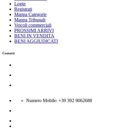
Login
Registrati
Mappa Categorie
Mappa Tribunali
Veicoli commerciali
PROSSIMI ARRIVI
BENI IN VENDITA
BENI AGGIUDICATI
Contatti
Azienda Servizi Giudiziari srl
C.so Trieste 116 - 81100 Caserta
Via Boscariello 58 - 81043 Capua
Città:Bellona (CE) - N Rea CE-301431; P.Iva 04134400615
Numero Mobile: +39 392 9062688
info@gsa-srl.eu