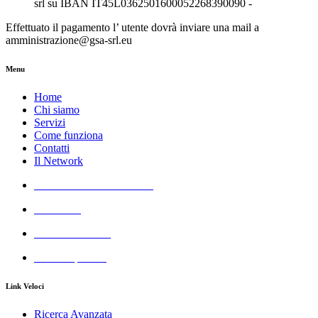
srl su IBAN IT45L0362501600052268390090 -
Effettuato il pagamento l’ utente dovrà inviare una mail a
amministrazione@gsa-srl.eu
Menu
Home
Chi siamo
Servizi
Come funziona
Contatti
Il Network
Azienda Servizi Giudiziari
Aste GSA
Real Estate GSA
All Cheap GSA
Link Veloci
Ricerca Avanzata