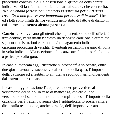
procedura concorsuale. La descrizione e' quindi da considerarsi
indicativa. Si fa riferimento infatti all' art. 2922 c.c. che così recita:
"Nella vendita forzata non ha luogo la garanzia per i vizi della
cosa. Essa non puo' essere impugnata per cause di lesione"
, i beni
ed i lotti sono infatti da noi venduti nello stato di fatto e di diritto in
cui si trovano e
senza alcuna garanzia
.
Cauzione
: Si avvisano gli utenti che la presentazione dell’ offerta è
irrevocabile, verrà infatti richiesto un deposito cauzionale effettuato
seguendo le istruzioni e le modalità di pagamento indicate in
ciascuna procedura di vendita. Eventuali restrizioni saranno di volta
in volta indicate. Alla ricezione della cauzione l’ utente sarà abilitato
a partecipare alla gara.
In caso di mancata aggiudicazione si procederà a sbloccare, entro
due giorni lavorativi successivi dal termine della gara, l’ importo
della cauzione ed a restituirlo all’ utente secondo i tempi dipendenti
dal sistema interbancario.
In caso di aggiudicazione l’ acquirente deve provvedere al
versamento del saldo. In caso di mancanza, ovvero di non
versamento del saldo, nei modi e nei tempi richiesti, l’ importo della
cauzione verrà trattenuto senza che l’ aggiudicatario possa vantare
diritti sulla restituzione, anche parziale, dell’ importo versato.