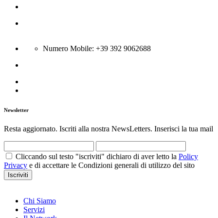
C.so Trieste 116 - 81100 Caserta
Via Boscariello 58 - 81043 Capua
Città:Bellona (CE) - N Rea CE-301431; P.Iva 04134400615
Numero Mobile: +39 392 9062688
info@gsa-srl.eu
Newsletter
Resta aggiornato. Iscriti alla nostra NewsLetters. Inserisci la tua mail
Cliccando sul testo "iscriviti" dichiaro di aver letto la
Policy
Privacy
e di accettare le Condizioni generali di utilizzo del sito
Iscriviti
Chi Siamo
Servizi