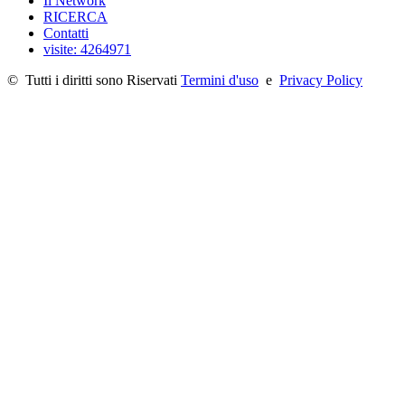
Il Network
RICERCA
Contatti
visite: 4264971
©
Tutti i diritti sono Riservati
Termini d'uso
e
Privacy Policy