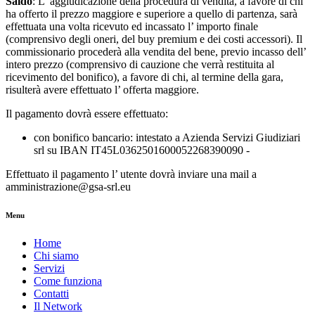
Saldo
: L’ aggiudicazione della procedura di vendita, a favore di chi
ha offerto il prezzo maggiore e superiore a quello di partenza, sarà
effettuata una volta ricevuto ed incassato l’ importo finale
(comprensivo degli oneri, del buy premium e dei costi accessori). Il
commissionario procederà alla vendita del bene, previo incasso dell’
intero prezzo (comprensivo di cauzione che verrà restituita al
ricevimento del bonifico), a favore di chi, al termine della gara,
risulterà avere effettuato l’ offerta maggiore.
Il pagamento dovrà essere effettuato:
con bonifico bancario: intestato a Azienda Servizi Giudiziari
srl su IBAN IT45L0362501600052268390090 -
Effettuato il pagamento l’ utente dovrà inviare una mail a
amministrazione@gsa-srl.eu
Menu
Home
Chi siamo
Servizi
Come funziona
Contatti
Il Network