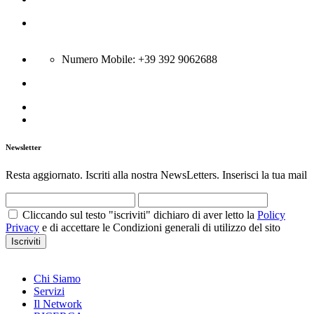
Via Boscariello 58 - 81043 Capua
Città:Bellona (CE) - N Rea CE-301431; P.Iva 04134400615
Numero Mobile: +39 392 9062688
info@gsa-srl.eu
Newsletter
Resta aggiornato. Iscriti alla nostra NewsLetters. Inserisci la tua mail
Cliccando sul testo "iscriviti" dichiaro di aver letto la
Policy
Privacy
e di accettare le Condizioni generali di utilizzo del sito
Iscriviti
Chi Siamo
Servizi
Il Network