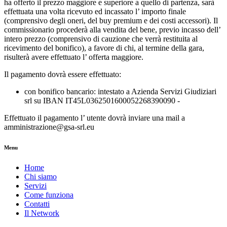
ha offerto il prezzo maggiore e superiore a quello di partenza, sarà
effettuata una volta ricevuto ed incassato l’ importo finale
(comprensivo degli oneri, del buy premium e dei costi accessori). Il
commissionario procederà alla vendita del bene, previo incasso dell’
intero prezzo (comprensivo di cauzione che verrà restituita al
ricevimento del bonifico), a favore di chi, al termine della gara,
risulterà avere effettuato l’ offerta maggiore.
Il pagamento dovrà essere effettuato:
con bonifico bancario: intestato a Azienda Servizi Giudiziari
srl su IBAN IT45L0362501600052268390090 -
Effettuato il pagamento l’ utente dovrà inviare una mail a
amministrazione@gsa-srl.eu
Menu
Home
Chi siamo
Servizi
Come funziona
Contatti
Il Network