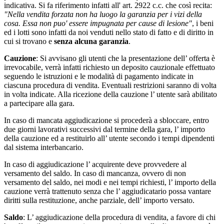
indicativa. Si fa riferimento infatti all' art. 2922 c.c. che così recita:
"Nella vendita forzata non ha luogo la garanzia per i vizi della
cosa. Essa non puo' essere impugnata per cause di lesione"
, i beni
ed i lotti sono infatti da noi venduti nello stato di fatto e di diritto in
cui si trovano e
senza alcuna garanzia
.
Cauzione
: Si avvisano gli utenti che la presentazione dell’ offerta è
irrevocabile, verrà infatti richiesto un deposito cauzionale effettuato
seguendo le istruzioni e le modalità di pagamento indicate in
ciascuna procedura di vendita. Eventuali restrizioni saranno di volta
in volta indicate. Alla ricezione della cauzione l’ utente sarà abilitato
a partecipare alla gara.
In caso di mancata aggiudicazione si procederà a sbloccare, entro
due giorni lavorativi successivi dal termine della gara, l’ importo
della cauzione ed a restituirlo all’ utente secondo i tempi dipendenti
dal sistema interbancario.
In caso di aggiudicazione l’ acquirente deve provvedere al
versamento del saldo. In caso di mancanza, ovvero di non
versamento del saldo, nei modi e nei tempi richiesti, l’ importo della
cauzione verrà trattenuto senza che l’ aggiudicatario possa vantare
diritti sulla restituzione, anche parziale, dell’ importo versato.
Saldo
: L’ aggiudicazione della procedura di vendita, a favore di chi