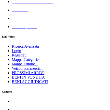
Azienda Servizi Giudiziari
Aste GSA
Real Estate GSA
All Cheap GSA
Link Veloci
Ricerca Avanzata
Login
Registrati
Mappa Categorie
Mappa Tribunali
Veicoli commerciali
PROSSIMI ARRIVI
BENI IN VENDITA
BENI AGGIUDICATI
Contatti
Azienda Servizi Giudiziari srl
C.so Trieste 116 - 81100 Caserta